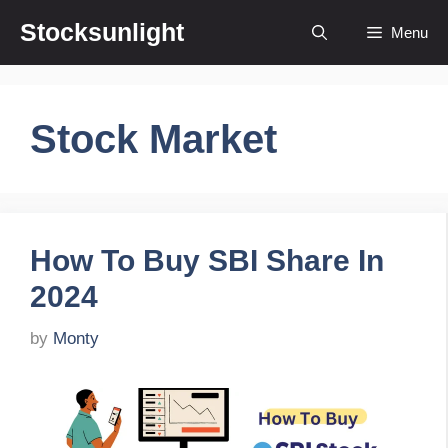
Skip
Stocksunlight
Menu
to
content
Stock Market
How To Buy SBI Share In
2024
by
Monty