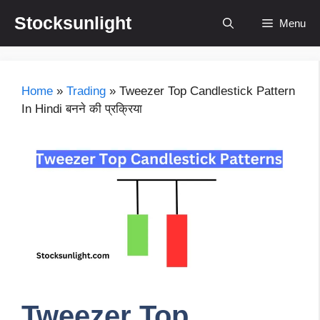
Skip
Stocksunlight
Menu
to
content
Home
»
Trading
»
Tweezer Top Candlestick Pattern
In Hindi बनने की प्रक्रिया
Tweezer Top