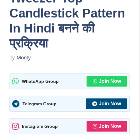
Candlestick Pattern
In Hindi बनने की
प्रक्रिया
by
Monty
Join Now
WhatsApp Group
Join Now
Telegram Group
Join Now
Instagram Group