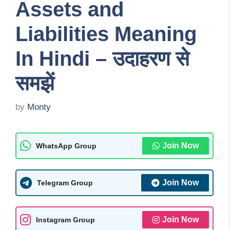
Assets and
Liabilities Meaning
In Hindi – उदाहरण से
समझें
by
Monty
Join Now
WhatsApp Group
Join Now
Telegram Group
Join Now
Instagram Group