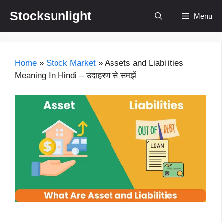
Skip
Stocksunlight
Menu
to
content
Home
»
Stock Market
»
Assets and Liabilities
Meaning In Hindi – उदाहरण से समझें